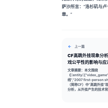
萨沙所言：“洛杉矶与
章。”
上一篇
CF高跳外挂现象分
戏公平性的影响与应
文章摘要：本文围绕
《entity["video_gam
线","2007 first-person s
（简称CF）中“高跳外挂”
分析，从外挂产生的技术背..