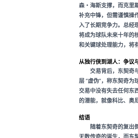
森・海斯支撑，而克里
补充中锋，但需谨慎操
入了长期竞争力。总经理
将成为球队未来十年的核
和关键球处理能力，将
从独行侠到湖人：争议
交易背后，东契奇
层 “虚伪”，称东契奇
交易中没有失去任何东
的潜能，就像科比、奥
结语
随着东契奇的复出
无数传奇的诞生，而东