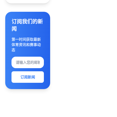
监一职
提升中
国女排
超级联
赛新赛
订阅我们的新
季精彩
闻
度
第一时间获取最新
体育资讯和赛事动
态
订阅新闻