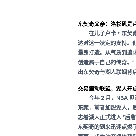
东契奇父亲：洛杉矶是
在儿子卢卡・东契
达对这一决定的支持。
量身打造。从气质到追
创造属于自己的传奇。”
出东契奇与湖人联姻背
交易震动联盟，湖人开
今年 2 月，NB
东家，前者加盟湖人，
志着湖人正式进入 “后
东契奇的到来迅速点燃了