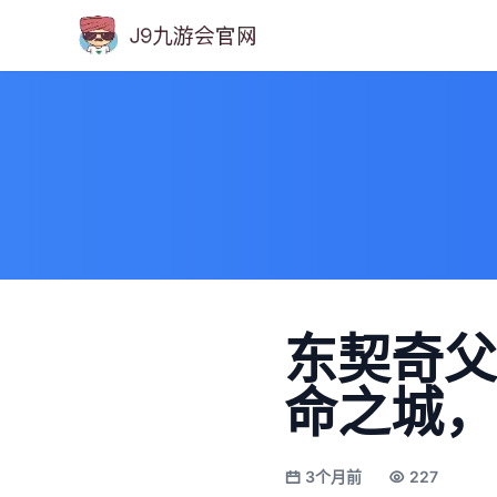
东契奇父
命之城，
3个月前
227