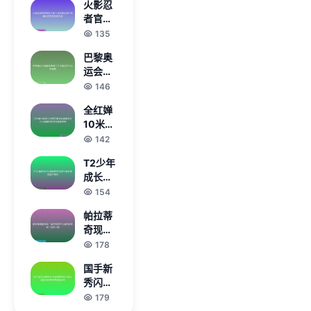
火影忍
体全流
者官方
程隐藏
网站全
135
要素通
新上线
关实用
巴黎奥
探索忍
攻略解
运会网
者世界
析
球参赛
146
精彩内
选手全
容与独
全红婵
名单及
家活动
10米跳
实力分
台决赛
142
析揭晓
完美发
T2少年
挥再现
成长记
天才少
从青春
154
女巅峰
热血到
时刻书
帕拉蒂
担当使
写辉煌
奇现身
命铸就
传奇
米兰酒
178
国之栋
店或将
梁
国手新
在几周
秀闪耀
内接任
赛场 外
179
米兰总
援调整