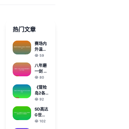
热门文章
赛场内
外温情
延续 残
59
特奥会
八年磨
点亮爱
一剑 杨
与希望
文龙首
80
次登顶
《冒险
单板滑
岛2各
雪大跳
职业强
92
台世界
度分析
杯
SD高达
哪个职
G世纪
业最适
超越世
102
合你》
界全机