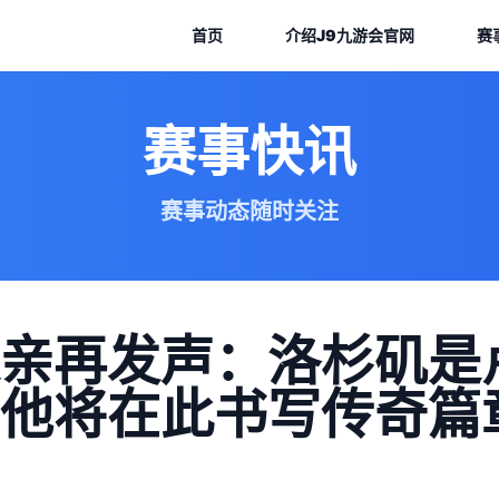
首页
介绍
J9九游会官网
赛
赛事快讯
赛事动态随时关注
亲再发声：洛杉矶是
他将在此书写传奇篇