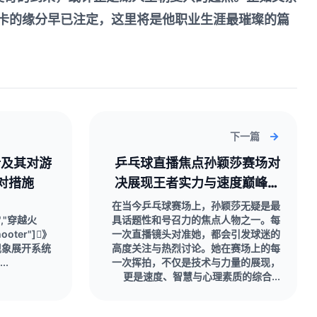
卢卡的缘分早已注定，这里将是他职业生涯最璀璨的篇
下一篇
析及其对游
乒乓球直播焦点孙颖莎赛场对
对措施
决展现王者实力与速度巅峰较
量点燃全场激情
在当今乒乓球赛场上，孙颖莎无疑是最
e","穿越火
具话题性和号召力的焦点人物之一。每
hooter"]》
一次直播镜头对准她，都会引发球迷的
现象展开系统
高度关注与热烈讨论。她在赛场上的每
.
一次挥拍，不仅是技术与力量的展现，
更是速度、智慧与心理素质的综合...