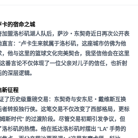
卢卡的宿命之城
奇加盟洛杉矶湖人队后，萨沙・东契奇近日再次公开表
他直言：“卢卡生来就属于洛杉矶，这座城市仿佛为他
求，他与这里的篮球文化完美契合，我坚信他会在这里
 这番言论不仅体现了一位父亲对儿子的信任，也折射
后的深层逻辑。
启新征程
A 见证了历史级重磅交易：东契奇与安东尼・戴维斯互换
后者转投独行侠。这笔交易不仅改变了西部格局，更标
詹姆斯时代” 的过渡阶段。尽管交易初期引发争议，但
洛杉矶的热情。他在抵达洛杉矶时摆出 “LA” 手势的