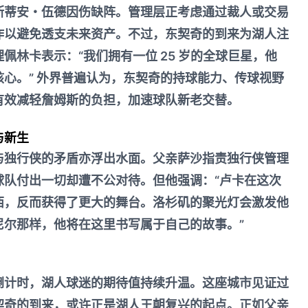
斯蒂安・伍德因伤缺阵。管理层正考虑通过裁人或交易
作以避免透支未来资产。不过，东契奇的到来为湖人注
佩林卡表示：“我们拥有一位 25 岁的全球巨星，他
心。” 外界普遍认为，东契奇的持球能力、传球视野
有效减轻詹姆斯的负担，加速球队新老交替。
与新生
与独行侠的矛盾亦浮出水面。父亲萨沙指责独行侠管理
为球队付出一切却遭不公对待。但他强调：“卢卡在这次
西，反而获得了更大的舞台。洛杉矶的聚光灯会激发他
尼尔那样，他将在这里书写属于自己的故事。”
倒计时，湖人球迷的期待值持续升温。这座城市见证过
契奇的到来，或许正是湖人王朝复兴的起点。正如父亲