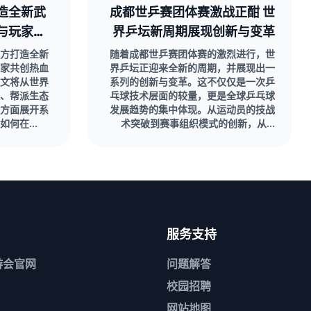
造全新武
成都世乒赛团体赛激战正酣 世
与玩家共
界乒坛新周期展现创新与变革
方打造全新
随着成都世乒赛团体赛的激烈进行，世
家共创热血
界乒坛正迎来全新的周期，并展现出一
文将从世界
系列的创新与变革。这不仅仅是一次乒
、帮派生态
乓球技术层面的较量，更是全球乒乓球
方面展开系
发展趋势的集中体现。从运动员的技战
何在...
术突破到赛事组织模式的创新，从...
服务支持
游会官网
问题解答
校园招聘
网站地图