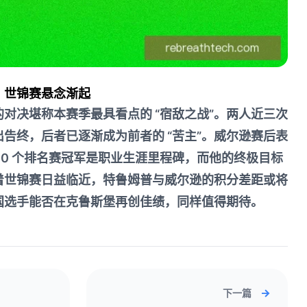
，世锦赛悬念渐起
对决堪称本赛季最具看点的 “宿敌之战”。两人近三次
告终，后者已逐渐成为前者的 “苦主”。威尔逊赛后表
10 个排名赛冠军是职业生涯里程碑，而他的终极目标
着世锦赛日益临近，特鲁姆普与威尔逊的积分差距或将
国选手能否在克鲁斯堡再创佳绩，同样值得期待。
下一篇