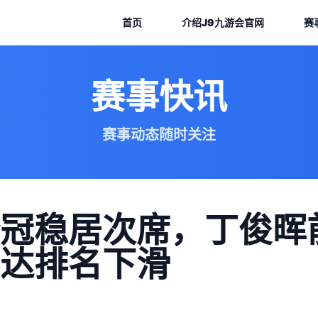
首页
介绍
J9九游会官网
赛
赛事快讯
赛事动态随时关注
冠稳居次席，丁俊晖
达排名下滑